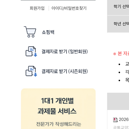
학기 선
회원가입
아이디/비밀번호찾기
학년 선
※ 본 
교
각
목
202
공통교양