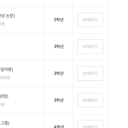
성 논문)
2학년
0원
3학년
발달이론)
3학년
,100원
관점)
3학년
0원
그램)
4학년