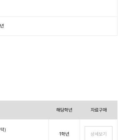
학년
해당학년
자료구매
택)
1학년