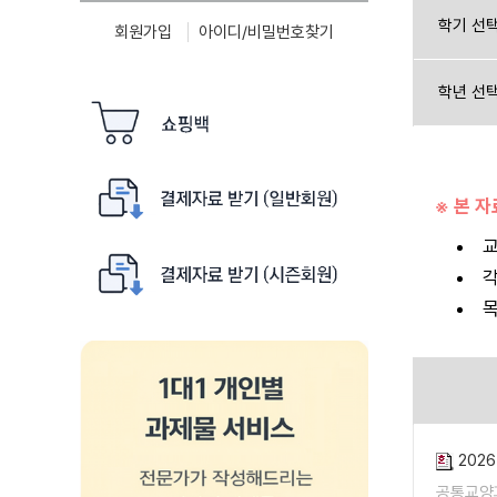
학기 선
회원가입
아이디/비밀번호찾기
학년 선
※ 본 
교
각
목
202
공통교양