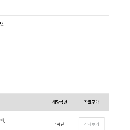
학년
해당학년
자료구매
택)
1학년