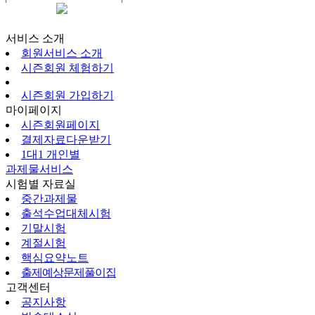
시즌회원페이지
서비스 소개
회원서비스 소개
시즌회원 체험하기
시즌회원 가입하기
마이페이지
시즌회원페이지
결제자료다운받기
1대1 개인별
과제물서비스
시험별 자료실
중간과제물
출석수업대체시험
기말시험
계절시험
핵심요약노트
출제예상문제풀이집
고객센터
공지사항