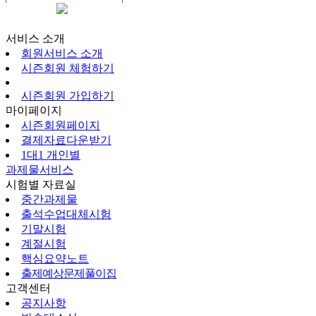
시즌회원페이지
서비스 소개
회원서비스 소개
시즌회원 체험하기
시즌회원 가입하기
마이페이지
시즌회원페이지
결제자료다운받기
1대1 개인별
과제물서비스
시험별 자료실
중간과제물
출석수업대체시험
기말시험
계절시험
핵심요약노트
출제예상문제풀이집
고객센터
공지사항