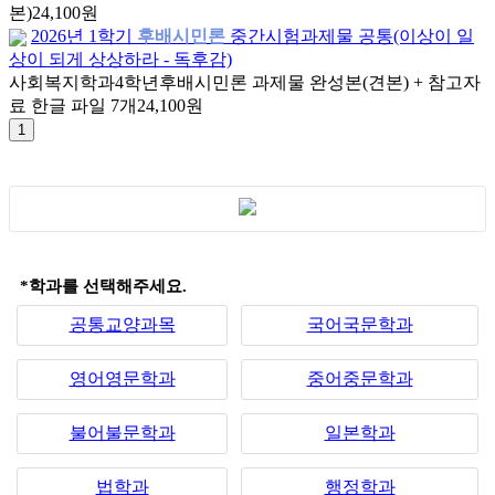
본)
24,100원
2026년 1학기
후배시민론
중간시험과제물 공통(이상이 일
상이 되게 상상하라 - 독후감)
사회복지학과
4학년
후배시민론 과제물 완성본(견본) + 참고자
료 한글 파일 7개
24,100원
*학과를 선택해주세요.
공통교양과목
국어국문학과
영어영문학과
중어중문학과
불어불문학과
일본학과
법학과
행정학과