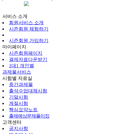
시즌회원페이지
서비스 소개
회원서비스 소개
시즌회원 체험하기
시즌회원 가입하기
마이페이지
시즌회원페이지
결제자료다운받기
1대1 개인별
과제물서비스
시험별 자료실
중간과제물
출석수업대체시험
기말시험
계절시험
핵심요약노트
출제예상문제풀이집
고객센터
공지사항