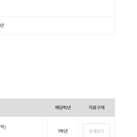
학년
해당학년
자료구매
택)
1학년