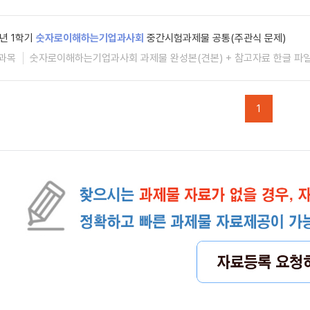
6년 1학기
숫자로이해하는기업과사회
중간시험과제물 공통(주관식 문제)
과목
숫자로이해하는기업과사회 과제물 완성본(견본) + 참고자료 한글 파일