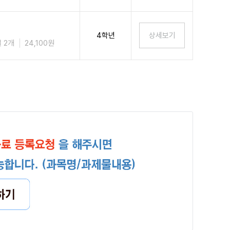
4학년
 2개
24,100원