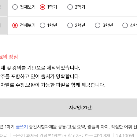
택
전체보기
1학기
2학기
택
전체보기
1학년
2학년
3학년
4
자료의 장점
재 및 강의를 기반으로 제작되었습니다.
주를 포함하고 있어 출처가 명확합니다.
차별로 수정.보완이 가능한 파일을 함께 제공합니다.
자료명(21건)
6년 1학기
글쓰기
중간시험과제물 공통(표절 요약, 쌍들의 차이, 적절한 어휘 선
과목
글쓰기 과제물 완성본(견본) + 참고자료 한글 파일 8개
24,100원