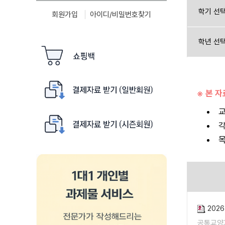
학기 선
회원가입
아이디/비밀번호찾기
학년 선
※ 본 
교
각
목
202
공통교양