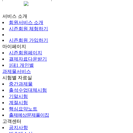
시즌회원페이지
서비스 소개
회원서비스 소개
시즌회원 체험하기
시즌회원 가입하기
마이페이지
시즌회원페이지
결제자료다운받기
1대1 개인별
과제물서비스
시험별 자료실
중간과제물
출석수업대체시험
기말시험
계절시험
핵심요약노트
출제예상문제풀이집
고객센터
공지사항