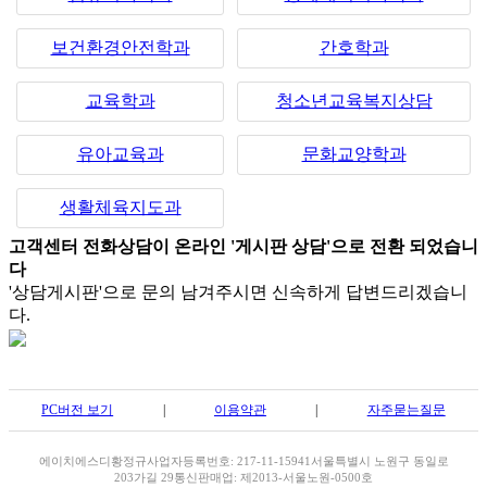
보건환경안전학과
간호학과
교육학과
청소년교육복지상담
유아교육과
문화교양학과
생활체육지도과
고객센터 전화상담이 온라인 '게시판 상담'으로 전환 되었습니
다
'상담게시판'으로 문의 남겨주시면 신속하게 답변드리겠습니
다.
PC버전 보기
|
이용약관
|
자주묻는질문
에이치에스디
황정규
사업자등록번호: 217-11-15941
서울특별시 노원구 동일로
203가길 29
통신판매업: 제2013-서울노원-0500호