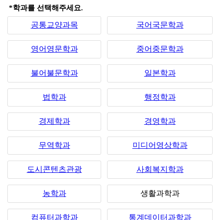
*학과를 선택해주세요.
공통교양과목
국어국문학과
영어영문학과
중어중문학과
불어불문학과
일본학과
법학과
행정학과
경제학과
경영학과
무역학과
미디어영상학과
도시콘텐츠관광
사회복지학과
농학과
생활과학과
컴퓨터과학과
통계데이터과학과