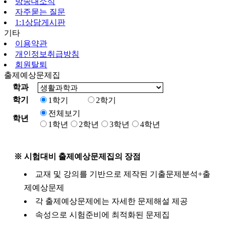
방송대소식
자주묻는 질문
1:1상담게시판
기타
이용약관
개인정보취급방침
회원탈퇴
출제예상문제집
학과
학기
1학기
2학기
전체보기
학년
1학년
2학년
3학년
4학년
※ 시험대비 출제예상문제집의 장점
교재 및 강의를 기반으로 제작된 기출문제분석+출
제예상문제
각 출제예상문제에는 자세한 문제해설 제공
속성으로 시험준비에 최적화된 문제집