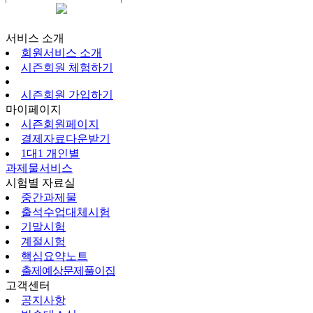
시즌회원페이지
서비스 소개
회원서비스 소개
시즌회원 체험하기
시즌회원 가입하기
마이페이지
시즌회원페이지
결제자료다운받기
1대1 개인별
과제물서비스
시험별 자료실
중간과제물
출석수업대체시험
기말시험
계절시험
핵심요약노트
출제예상문제풀이집
고객센터
공지사항