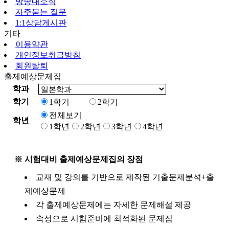
방송대소식
자주묻는 질문
1:1상담게시판
기타
이용약관
개인정보취급방침
회원탈퇴
출제예상문제집
학과
학기
1학기
2학기
전체보기
학년
1학년
2학년
3학년
4학년
※ 시험대비 출제예상문제집의 장점
교재 및 강의를 기반으로 제작된 기출문제분석+출
제예상문제
각 출제예상문제에는 자세한 문제해설 제공
속성으로 시험준비에 최적화된 문제집