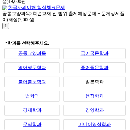
설)
19,600원
한국사의이해 핵심체크문제
공통교양과목
2학년
교재 전 범위 출제예상문제 + 문제상세풀
이(해설)
7,000원
*학과를 선택해주세요.
공통교양과목
국어국문학과
영어영문학과
중어중문학과
불어불문학과
일본학과
법학과
행정학과
경제학과
경영학과
무역학과
미디어영상학과