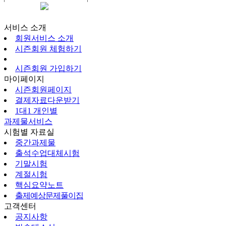
시즌회원페이지
서비스 소개
회원서비스 소개
시즌회원 체험하기
시즌회원 가입하기
마이페이지
시즌회원페이지
결제자료다운받기
1대1 개인별
과제물서비스
시험별 자료실
중간과제물
출석수업대체시험
기말시험
계절시험
핵심요약노트
출제예상문제풀이집
고객센터
공지사항