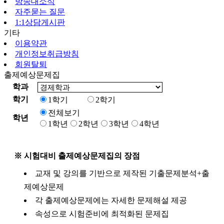
방송대소식
자주묻는 질문
1:1상담게시판
기타
이용약관
개인정보취급방침
회원탈퇴
출제예상문제집
학과
학기
1학기
2학기
전체보기
학년
1학년
2학년
3학년
4학년
※ 시험대비 출제예상문제집의 장점
교재 및 강의를 기반으로 제작된 기출문제분석+출
제예상문제
각 출제예상문제에는 자세한 문제해설 제공
속성으로 시험준비에 최적화된 문제집