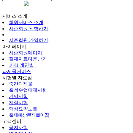
시즌회원페이지
서비스 소개
회원서비스 소개
시즌회원 체험하기
시즌회원 가입하기
마이페이지
시즌회원페이지
결제자료다운받기
1대1 개인별
과제물서비스
시험별 자료실
중간과제물
출석수업대체시험
기말시험
계절시험
핵심요약노트
출제예상문제풀이집
고객센터
공지사항